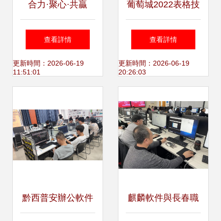
合力·聚心·共贏
葡萄城2022表格技
——西門子全球首
術研討會——聯想
查看詳情
查看詳情
席戰略官訪問仙知
集團專場軟件技術
更新時間：2026-06-19
更新時間：2026-06-19
11:51:01
20:26:03
機器人，共促軟件
交流
技術交流
黔西普安辦公軟件
麒麟軟件與長春職