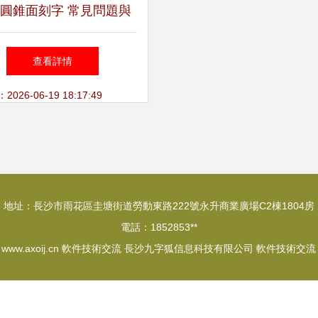
圓錐面刻字 常見問題與
CAD軟件解決方案
查看詳情
26-06-19 18:17:49
地址：長沙市雨花區圭塘街道勞動東路222號永升商業廣場C2棟1804房
電話：1852853**
6
www.axoij.cn
軟件技術交流
長沙九字狐信息科技有限公司
軟件技術交流