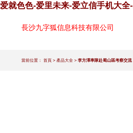
爱就色色-爱里未来-爱立信手机大全
長沙九字狐信息科技有限公司
當前位置：
首頁
>
產品大全
>
李方澤率隊赴蜀山區考察交流