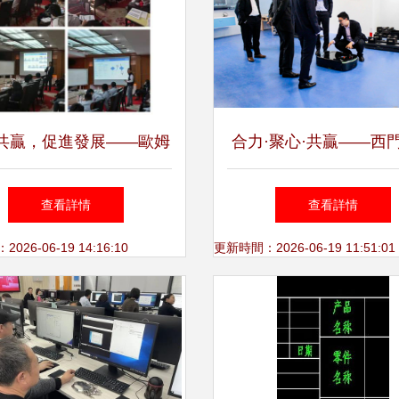
共贏，促進發展——歐姆
合力·聚心·共贏——西
豪森戰略交流合作會成功
球首席戰略官訪問仙知
查看詳情
查看詳情
舉行
人，共促軟件技術交
26-06-19 14:16:10
更新時間：2026-06-19 11:51:01