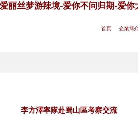
-爱丽丝梦游辣境-爱你不问归期-爱你
首頁
企業簡
李方澤率隊赴蜀山區考察交流